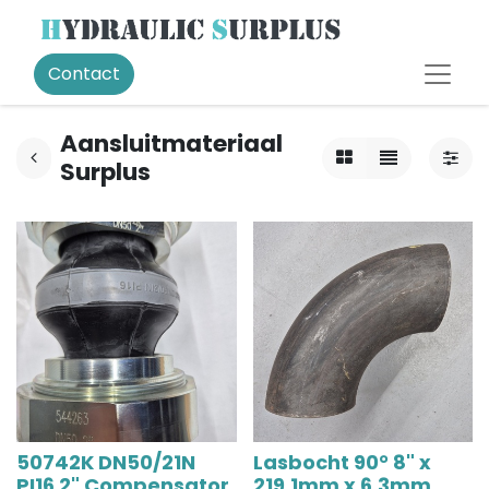
Contact
Aansluitmateriaal
Surplus
50742K DN50/21N
Lasbocht 90° 8" x
PI16 2" Compensator
219.1mm x 6,3mm