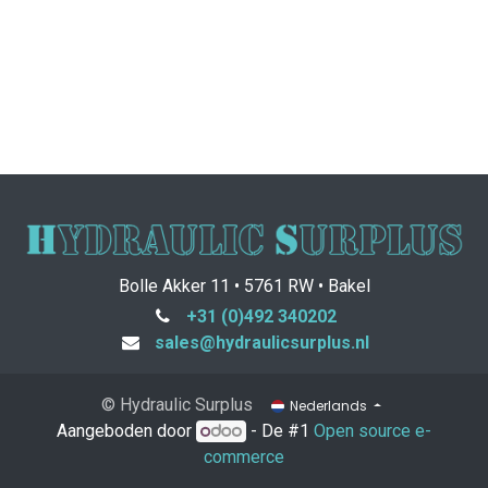
Bolle Akker 11 • 5761 RW • Bakel
+31 (0)492 340202
sales@hydraulicsurplus.nl
© Hydraulic Surplus
Nederlands
Aangeboden door
- De #1
Open source e-
commerce