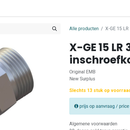
0
ome
Shop
Contact
Alle producten
X-GE 15 LR 
X-GE 15 LR
inschroefk
Original EMB
New Surplus
Slechts 13 stuk op voorraa
Algemene voorwaarden