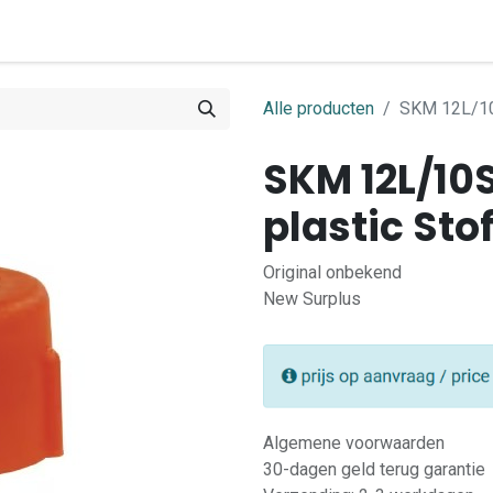
0
ome
Shop
Contact
Alle producten
SKM 12L/10
SKM 12L/10
plastic Sto
Original onbekend
New Surplus
Algemene voorwaarden
30-dagen geld terug garantie