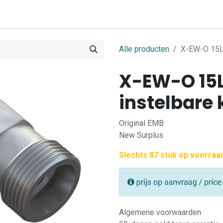
0
ome
Shop
Contact
Alle producten
X-EW-O 15L
X-EW-O 15
instelbare
Original EMB
New Surplus
Slechts 87 stuk op voorraa
Algemene voorwaarden