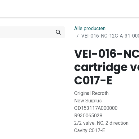
0
ome
Shop
Contact
Alle producten
VEI-016-NC-12G-A-31-0000
VEI-016-N
cartridge v
C017-E
Original Rexroth
New Surplus
OD153117A000000
R930065028
2/2 valve, NC, 2 direction
Cavity C017-E