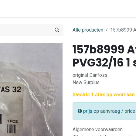
0
ome
Shop
Contact
Alle producten
157b8999 A
157b8999 A
PVG32/16 1 
original Danfoss
New Surplus
Slechts 1 stuk op voorraad.
Algemene voorwaarden