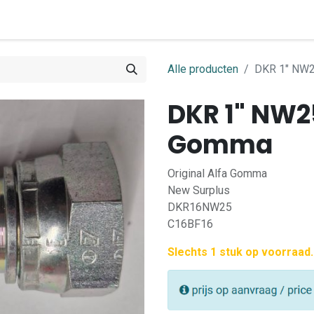
0
ome
Shop
Contact
Alle producten
DKR 1" NW2
DKR 1" NW25
Gomma
Original Alfa Gomma
New Surplus
DKR16NW25
C16BF16
Slechts 1 stuk op voorraad.