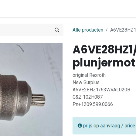
0
ome
Shop
Contact
Alle producten
A6VE28HZ1/
A6VE28HZ1
plunjermot
original Rexroth
New Surplus
A6VE28HZ1/63WVAL020B
G&Z 102H087
Pn+1209.599.0066