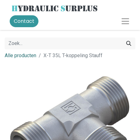
Contact
Alle producten
X-T 35L T-koppeling Stauff