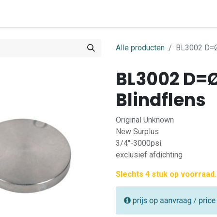
0
ome
Shop
Contact
Alle producten
BL3002 D=Ø
BL3002 D=Ø
Blindflens
Original Unknown
New Surplus
3/4"-3000psi
exclusief afdichting
Slechts 4 stuk op voorraad.