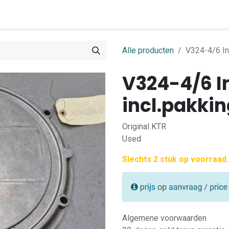
0
ome
Shop
Contact
Alle producten
V324-4/6 In
V324-4/6 I
incl.pakki
Original KTR
Used
Slechts 2 stuk op voorraad.
Algemene voorwaarden