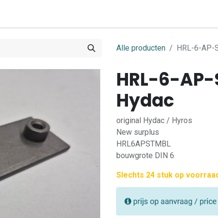
0
ome
Shop
Contact
Alle producten
HRL-6-AP-S
HRL-6-AP-
Hydac
original Hydac / Hyros
New surplus
HRL6APSTMBL
bouwgrote DIN 6
Slechts 24 stuk op voorraa