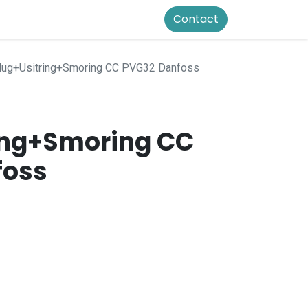
Contact
lug+Usitring+Smoring CC PVG32 Danfoss
ing+Smoring CC
foss