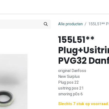
0
ome
Shop
Contact
Alle producten
155L51** P
155L51**
Plug+Usitr
PVG32 Dan
original Danfoss
New Surplus
Plug pos 22
usitring pos 21
smoring p0s 6
Slechts 7 stuk op voorraad.