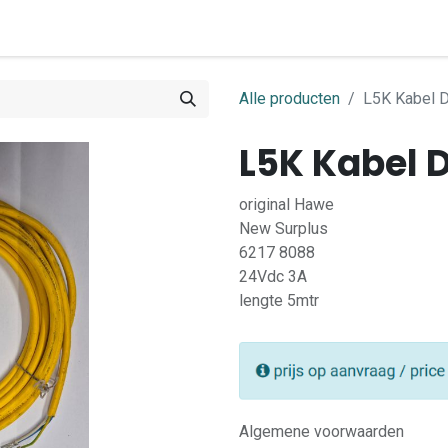
0
ome
Shop
Contact
Alle producten
L5K Kabel 
L5K Kabel 
original Hawe
New Surplus
6217 8088
24Vdc 3A
lengte 5mtr
Algemene voorwaarden