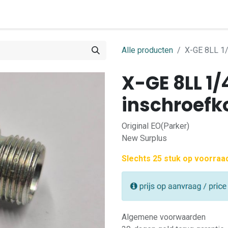
0
ome
Shop
Contact
Alle producten
X-GE 8LL 1/
X-GE 8LL 1/
inschroefk
Original EO(Parker)
New Surplus
Slechts 25 stuk op voorraa
Algemene voorwaarden