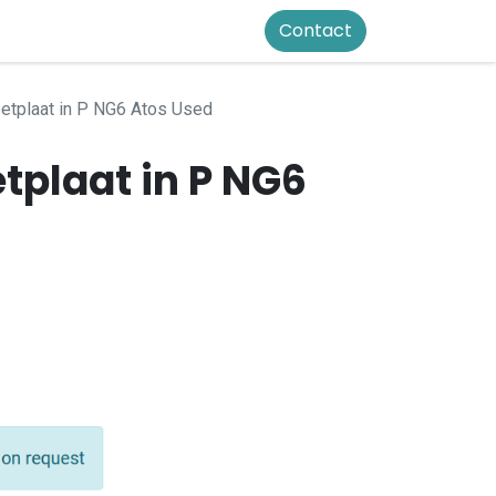
Contact
tplaat in P NG6 Atos Used
tplaat in P NG6