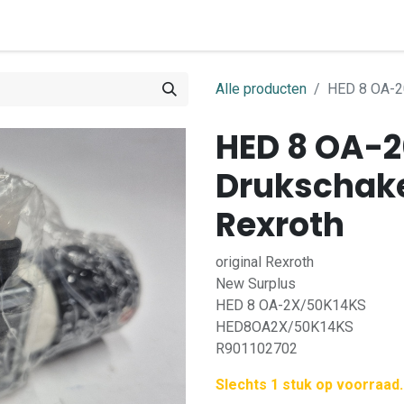
0
ome
Shop
Contact
Alle producten
HED 8 OA-2
HED 8 OA-
Drukschake
Rexroth
original Rexroth
New Surplus
HED 8 OA-2X/50K14KS
HED8OA2X/50K14KS
R901102702
Slechts 1 stuk op voorraad.