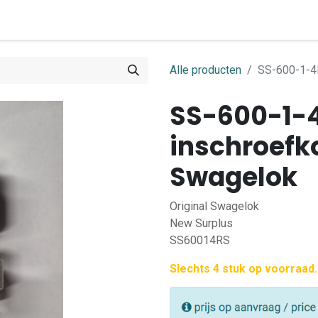
0
ome
Shop
Contact
Alle producten
SS-600-1-4R
SS-600-1-4
inschroefk
Swagelok
Original Swagelok
New Surplus
SS60014RS
Slechts 4 stuk op voorraad.