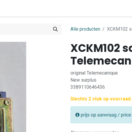
0
ome
Shop
Contact
Alle producten
XCKM102 sc
XCKM102 s
Telemecan
original Telemecanique
New surplus
3389110646436
Slechts 2 stuk op voorraad.