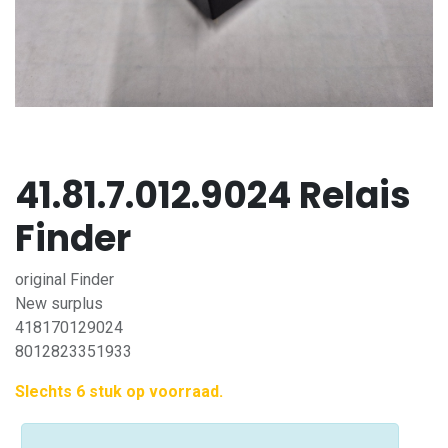
41.81.7.012.9024 Relais
Finder
original Finder
New surplus
418170129024
8012823351933
Slechts 6 stuk op voorraad.