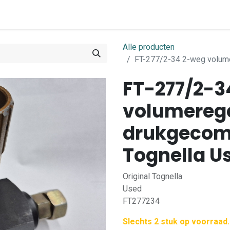
0
ome
Shop
Contact
Alle producten
FT-277/2-34 2-weg volum
FT-277/2-3
volumereg
drukgecom
Tognella U
Original Tognella
Used
FT277234
Slechts 2 stuk op voorraad.