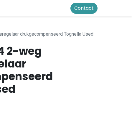
Contact
eregelaar drukgecompenseerd Tognella Used
4 2-weg
elaar
penseerd
sed