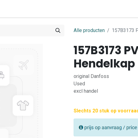
0
ome
Shop
Contact
Alle producten
157B3173 
157B3173 P
Hendelkap
original Danfoss
Used
excl handel
Slechts 20 stuk op voorraa