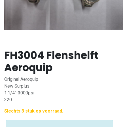
FH3004 Flenshelft
Aeroquip
Original Aeroquip
New Surplus
1.1/4"-3000psi
320
Slechts 3 stuk op voorraad.