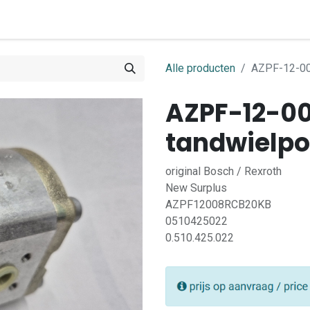
0
ome
Shop
Contact
Alle producten
AZPF-12-0
AZPF-12-0
tandwielp
original Bosch / Rexroth
New Surplus
AZPF12008RCB20KB
0510425022
0.510.425.022