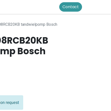
Contact
08RCB20KB tandwielpomp Bosch
08RCB20KB
omp Bosch