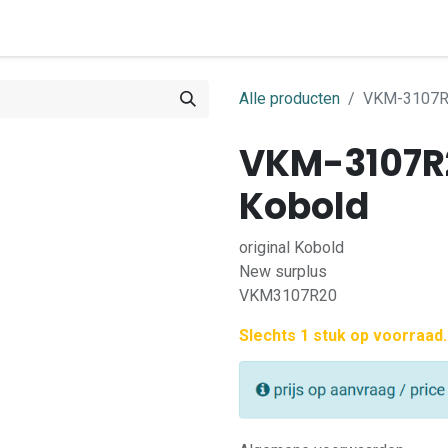
0
ome
Shop
Contact
Alle producten
VKM-3107R2
VKM-3107R
Kobold
original Kobold
New surplus
VKM3107R20
Slechts 1 stuk op voorraad.