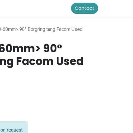
Contact
8-60mm> 90° Borgring tang Facom Used
8-60mm> 90°
ang Facom Used