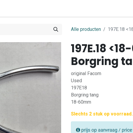
0
ome
Shop
Contact
Alle producten
197E.18 <1
197E.18 <1
Borgring t
original Facom
Used
197E18
Borgring tang
18-60mm
Slechts 2 stuk op voorraad.