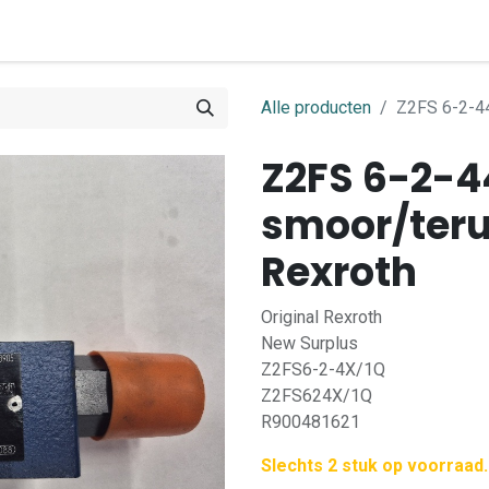
0
ome
Shop
Contact
Alle producten
Z2FS 6-2-4
Z2FS 6-2-4
smoor/teru
Rexroth
Original Rexroth
New Surplus
Z2FS6-2-4X/1Q
Z2FS624X/1Q
R900481621
Slechts 2 stuk op voorraad.