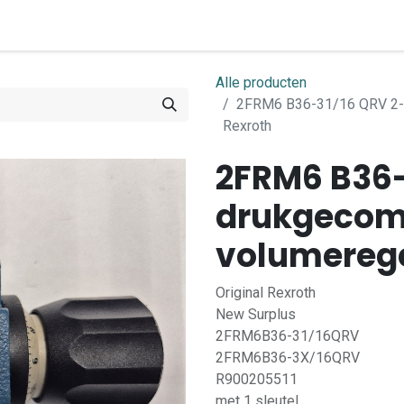
0
ome
Shop
Contact
Alle producten
2FRM6 B36-31/16 QRV 2-
Rexroth
2FRM6 B36-
drukgecom
volumerege
Original Rexroth
New Surplus
2FRM6B36-31/16QRV
2FRM6B36-3X/16QRV
R900205511
met 1 sleutel