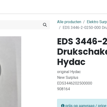
0
ome
Shop
Contact
Alle producten
Elektro Surp
EDS 3446-2-0250-000 Dru
EDS 3446-
Drukschake
Hydac
original Hydac
New Surplus
EDS3446202500000
908164