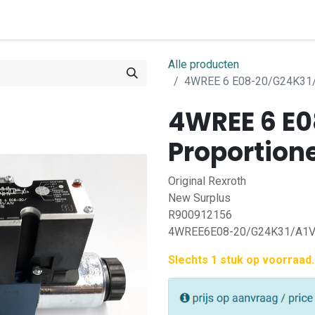
0
ome
Shop
Contact
Alle producten
4WREE 6 E08-20/G24K31/A
4WREE 6 E0
Proportione
Original Rexroth
New Surplus
R900912156
4WREE6E08-20/G24K31/A1
Slechts 1 stuk op voorraad.