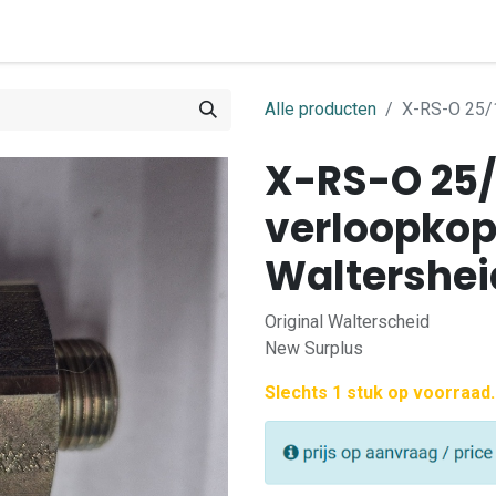
0
ome
Shop
Contact
Alle producten
X-RS-O 25/1
X-RS-O 25/
verloopkop
Waltershei
Original Walterscheid
New Surplus
Slechts 1 stuk op voorraad.