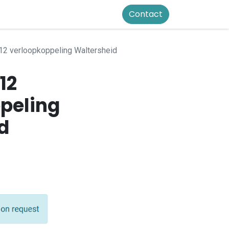
Contact
2 verloopkoppeling Waltersheid
12
peling
d