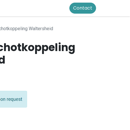
Contact
hotkoppeling Waltersheid
chotkoppeling
d