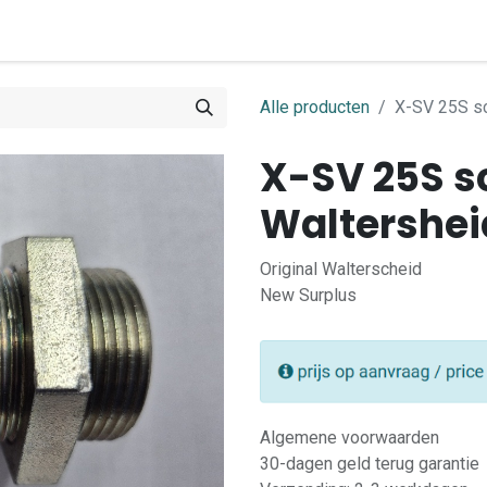
0
ome
Shop
Contact
Alle producten
X-SV 25S sc
X-SV 25S s
Waltershei
Original Walterscheid
New Surplus
Algemene voorwaarden
30-dagen geld terug garantie