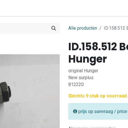
0
ome
Shop
Contact
Alle producten
ID.158.512 
ID.158.512
Hunger
original Hunger
New surplus
812220
Slechts 9 stuk op voorraad.